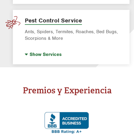
Pest Control Service
Ants, Spiders, Termites, Roaches, Bed Bugs,
Scorpions & More
Termite Control
Show
Services
Mosquito Control
Rodent & Wildlife Control
Bed Bug Exterminator
Premios y Experiencia
Ant Control
Spider Control
Cockroach Exterminator
Tick & Flea Control
Wasp & Bee Removal