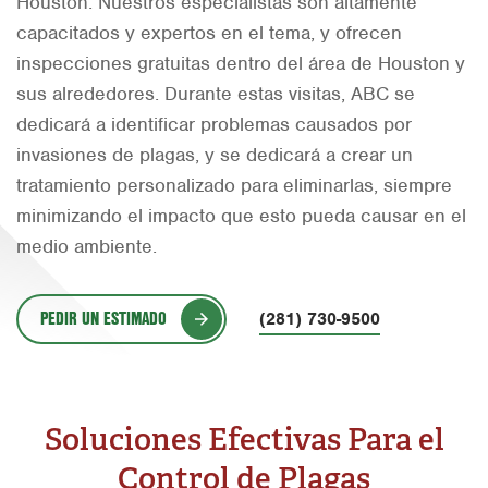
Houston. Nuestros especialistas son altamente
Orlando
capacitados y expertos en el tema, y ofrecen
inspecciones gratuitas dentro del área de Houston y
Rio Grande Valley
sus alrededores. Durante estas visitas, ABC se
San Antonio
dedicará a identificar problemas causados por
invasiones de plagas, y se dedicará a crear un
Tyler
tratamiento personalizado para eliminarlas, siempre
Waco
minimizando el impacto que esto pueda causar en el
medio ambiente.
PEDIR UN ESTIMADO
(281) 730-9500
Soluciones Efectivas Para el
Control de Plagas