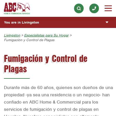
Lawn Care
Our History & Mission
ESPAÑOL
Skip to main content
Skip to search
Meet the Team
Overview
BLOG
You are in Livingston
Community Involvement
Fumigación y Control de Plagas
CUSTOMER CENTER
Austin
Livingston
>
Especialistas para Su Hogar
>
Press & Media
Exterminador de Cucarachas
Fumigación y Control de Plagas
ESTIMATE REQUEST
Bryan-College Station
Contact ABC Livingston
Vacantes de Empleo
Fumigación y Control de
Beaumont
Commercial Services
Plagas
Bell County
Join Our Team
Corpus Christi
Dallas
Durante más de 60 años, quienes son dueños de una
Fort Worth
propiedad -ya sea una residencia o un negocio- han
confiado en ABC Home & Commercial para los
Houston
servicios de fumigación y control de plagas en
Livingston