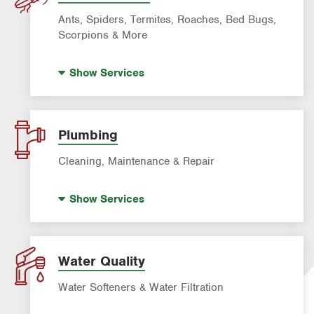
Ants, Spiders, Termites, Roaches, Bed Bugs,
Scorpions & More
Bed Bug Control
Show
Services
Fire Ant Control
Mosquito Control
Rodent & Wildlife Control
Plumbing
Pre-Construction Termite Control
Cleaning, Maintenance & Repair
Termite Control
Drain Cleaning
Formosan Termite Control
Show
Services
Hot Water Recirculating Pump
Garbage Disposal Repair & Installation
Water & Gas Line Repair
Water Quality
Water Heater Repair & Installation
Water Softeners & Water Filtration