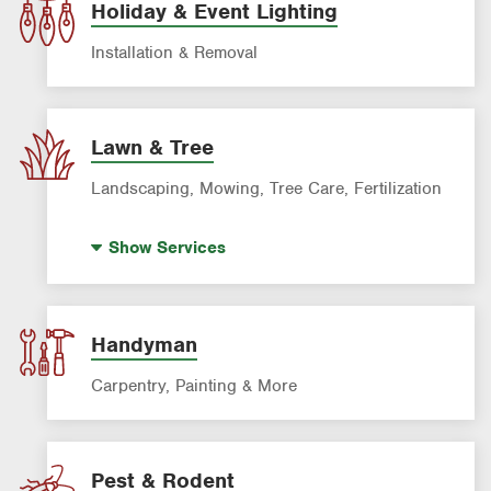
Holiday & Event Lighting
Installation & Removal
Lawn & Tree
Landscaping, Mowing, Tree Care, Fertilization
Artificial Turf
Show
Services
Landscaping & Landscape Design
Lawn Cleanup
Lawn Fertilization
Handyman
Palm Tree Care
Carpentry, Painting & More
Sprinkler & Irrigation Systems
Tree Trimming & Tree Service
Pest & Rodent