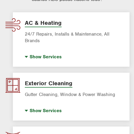
AC & Heating
24/7 Repairs, Installs & Maintenance, All
Brands
AC & Heating Diagnostic & Repair
Show
Services
AC & Heating Maintenance & Tune-ups
AC & Heating System Installation
Filter Delivery
Exterior Cleaning
Indoor Air Quality (IAQ)
Gutter Cleaning, Window & Power Washing
Gutter Cleaning
Show
Services
Power Washing
Window Cleaning