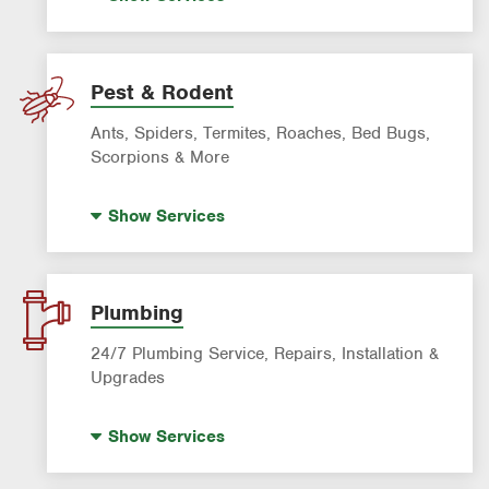
Artificial Turf
Lawn Mowing & Cleanup
Landscaping & Landscape Design
Pest & Rodent
Lawn Fertilization
Ants, Spiders, Termites, Roaches, Bed Bugs,
Sprinkler & Irrigation Systems
Scorpions & More
Tree Trimming & Tree Service
Bed Bug Treatment
Show
Services
Fire Ant Control
Mosquito Control
Pre-construction Termite Control
Plumbing
Roach Exterminator
24/7 Plumbing Service, Repairs, Installation &
Scorpion Control
Upgrades
Termite Control
Hot Water Recirculating Pump
Show
Services
Formosan Termite Control
Drain Cleaning
Rodent & Wildlife Control