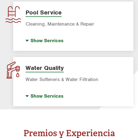
Garbage Disposal Repair & Installation
Leak Detection
Pool Service
Water Heater Repair & Installation
Cleaning, Maintenance & Repair
Water & Gas Line Repair
Pool Cleaning
Show
Services
Pool Repair
Water Quality
Water Softeners & Water Filtration
Drinking Water Systems
Show
Services
Water Softeners & Whole Home Filtration
Systems
Well Water Treatment
Premios y Experiencia