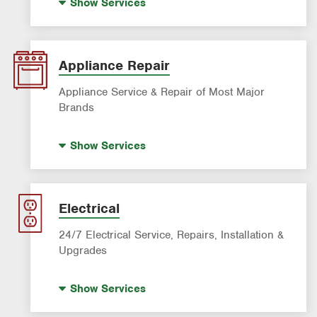
Show
Services
AC & Heating Diagnostic & Repair
AC & Heating Maintenance & Tune-Ups
AC & Heating System Installation
Appliance Repair
Filter Delivery
Appliance Service & Repair of Most Major
Brands
Premium Appliance Repair
Show
Services
Appliance Inspection
Dishwasher Repair
Refrigerator Repair
Electrical
Washer Repair
24/7 Electrical Service, Repairs, Installation &
Upgrades
Standby Generators
Show
Services
Electrical Vehicle (EV) Charging