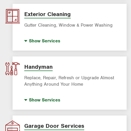
Panel Upgrades
Lighting Services
Exterior Cleaning
Gutter Cleaning, Window & Power Washing
Trash Bin Cleaning
Show
Services
Gutter Cleaning
Power Washing
Window Cleaning
Handyman
Replace, Repair, Refresh or Upgrade Almost
Anything Around Your Home
House Painting
Show
Services
Garage Door Services