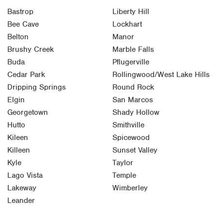
Bastrop
Liberty Hill
Bee Cave
Lockhart
Belton
Manor
Brushy Creek
Marble Falls
Buda
Pflugerville
Cedar Park
Rollingwood/West Lake Hills
Dripping Springs
Round Rock
Elgin
San Marcos
Georgetown
Shady Hollow
Hutto
Smithville
Kileen
Spicewood
Killeen
Sunset Valley
Kyle
Taylor
Lago Vista
Temple
Lakeway
Wimberley
Leander