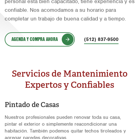
personal está bien capacitado, tiene experiencia y es
Orlando
confiable. Nos acomodamos a su horario para
completar un trabajo de buena calidad y a tiempo.
Rio Grande Valley
San Antonio
AGENDA Y COMPRA AHORA
(512) 837-9500
Tyler
Waco
Servicios de Mantenimiento
Expertos y Confiables
Pintado de Casas
Nuestros profesionales pueden renovar toda su casa,
pintar el exterior o simplemente reacondicionar una
habitación. También podemos quitar techos tiroleados y
agregar paredes decorativas.